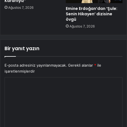
Kararlıyız”
Ağustos 7, 2026
Emine Erdoğan’dan ‘Şule:
Senin Hikayen’ dizisine
övgü
Ağustos 7, 2026
Bir yanıt yazın
E-posta adresiniz yayınlanmayacak.
Gerekli alanlar
*
ile
işaretlenmişlerdir
Y
o
r
u
m
*