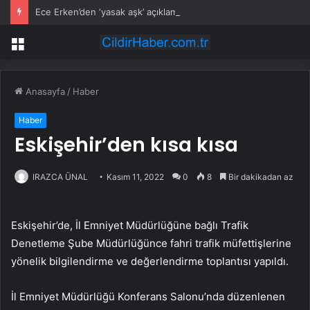
Ece Erken’den ‘yasak aşk’ açıklaması: Hukuki yollara başvuruyor
Menü
Anasayfa
/
Haber
Haber
Eskişehir’den kısa kısa
IRAZCA ÜNAL
Kasım 11, 2022
0
8
Bir dakikadan az
Eskişehir’de, İl Emniyet Müdürlüğüne bağlı Trafik
Denetleme Şube Müdürlüğünce fahri trafik müfettişlerine
yönelik bilgilendirme ve değerlendirme toplantısı yapıldı.
İl Emniyet Müdürlüğü Konferans Salonu’nda düzenlenen