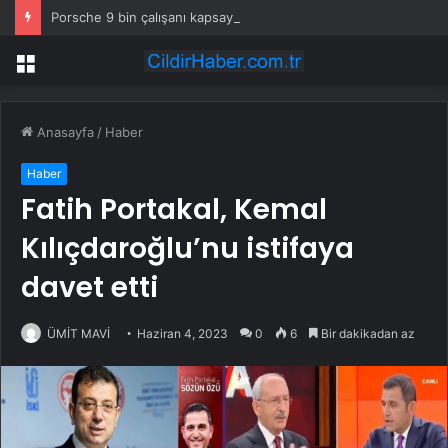
Porsche 9 bin çalışanı kapsayan küçülme planını onayladı
Menü
Anasayfa
/
Haber
Haber
Fatih Portakal, Kemal
Kılıçdaroğlu’nu istifaya
davet etti
ÜMİT MAVİ
Haziran 4, 2023
0
6
Bir dakikadan az