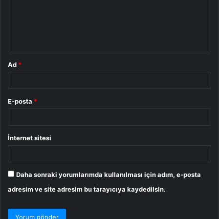
u
m
*
Ad
*
E-posta
*
İnternet sitesi
Daha sonraki yorumlarımda kullanılması için adım, e-posta
adresim ve site adresim bu tarayıcıya kaydedilsin.