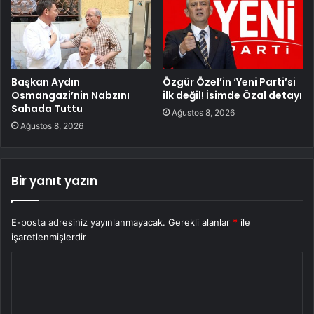
Başkan Aydın
Özgür Özel’in ‘Yeni Parti’si
Osmangazi’nin Nabzını
ilk değil! İsimde Özal detayı
Sahada Tuttu
Ağustos 8, 2026
Ağustos 8, 2026
Bir yanıt yazın
E-posta adresiniz yayınlanmayacak.
Gerekli alanlar
*
ile
işaretlenmişlerdir
Y
o
r