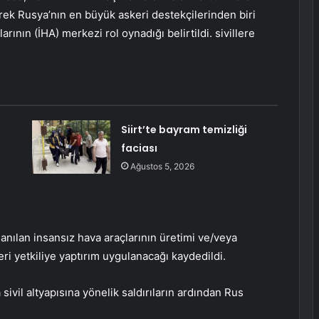
rek Rusya’nın en büyük askeri destekçilerinden biri
arının (İHA) merkezi rol oynadığı belirtildi. sivillere
Siirt’te bayram temizliği
faciası
Ağustos 5, 2026
lanılan insansız hava araçlarının üretimi ve/veya
keri yetkiliye yaptırım uygulanacağı kaydedildi.
sivil altyapısına yönelik saldırıların ardından Rus
.