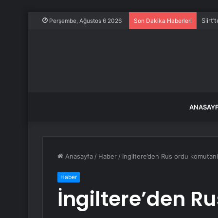
Siirt’
Perşembe, Ağustos 6 2026
Son Dakika Haberleri
ANASAY
Anasayfa
/
Haber
/
İngiltere’den Rus ordu komutanlar
Haber
İngiltere’den R