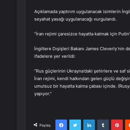
Açıklamada yaptırım uygulanacak isimlerin İngil
seyahat yasağı uygulanacağı vurgulandı.
“İran rejimi çaresizce hayatta kalmak için Putin’
İngiltere Dışişleri Bakanı James Cleverly’nin 
ifadelere yer verildi:
“Rus güçlerinin Ukrayna’daki şehirlere ve saf si
İran rejimi, kendi halkından gelen güçlü değişi
umutsuz bir hayatta kalma çabası içinde. (Rusya
yapıyor.”
Facebook
Twitter
LinkedIn
Tumblr
Pint
Paylaş