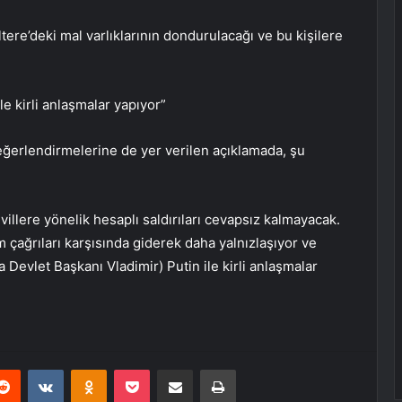
tere’deki mal varlıklarının dondurulacağı ve bu kişilere
le kirli anlaşmalar yapıyor”
değerlendirmelerine de yer verilen açıklamada, şu
villere yönelik hesaplı saldırıları cevapsız kalmayacak.
m çağrıları karşısında giderek daha yalnızlaşıyor ve
 Devlet Başkanı Vladimir) Putin ile kirli anlaşmalar
erest
Reddit
VKontakte
Odnoklassniki
Pocket
E-Posta ile paylaş
Yazdır