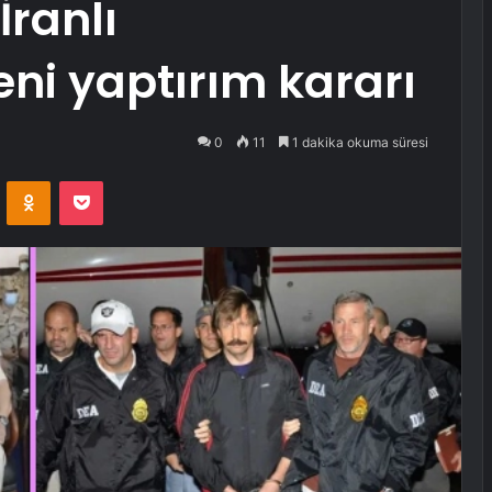
İranlı
ni yaptırım kararı
0
11
1 dakika okuma süresi
VKontakte
Odnoklassniki
Pocket