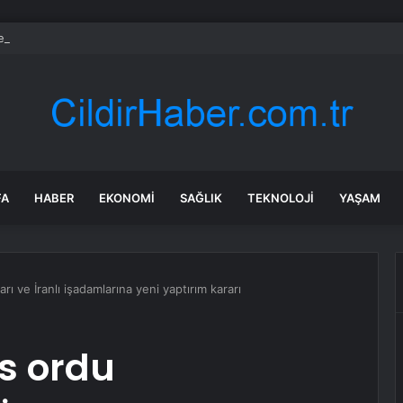
te bayram temizliği faciası
FA
HABER
EKONOMI
SAĞLIK
TEKNOLOJI
YAŞAM
ı ve İranlı işadamlarına yeni yaptırım kararı
us ordu