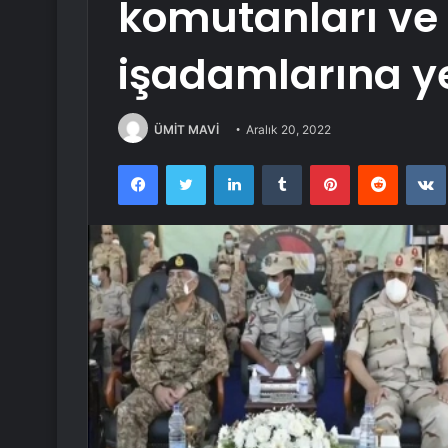
komutanları ve 
işadamlarına ye
ÜMİT MAVİ
Aralık 20, 2022
Facebook
Twitter
LinkedIn
Tumblr
Pinterest
Reddit