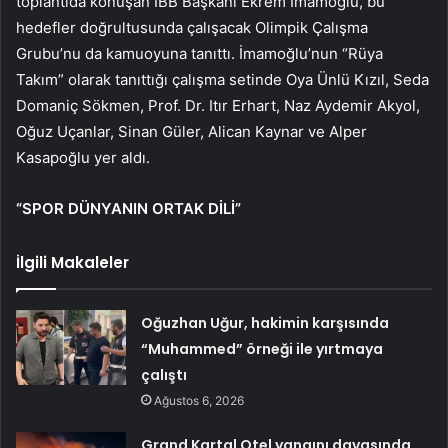
toplantıda konuşan İBB Başkanı Ekrem İmamoğlu, bu
hedefler doğrultusunda çalışacak Olimpik Çalışma
Grubu’nu da kamuoyuna tanıttı. İmamoğlu’nun “Rüya
Takım” olarak tanıttığı çalışma setinde Oya Ünlü Kızıl, Seda
Domaniç Sökmen, Prof. Dr. Itır Erhart, Naz Aydemir Akyol,
Oğuz Uçanlar, Sinan Güler, Alican Kaynar ve Alper
Kasapoğlu yer aldı.
“SPOR DÜNYANIN ORTAK DİLİ”
İlgili Makaleler
Oğuzhan Uğur, hakimin karşısında
“Muhammed” örneği ile yırtmaya
çalıştı
Ağustos 6, 2026
Grand Kartal Otel yangını davasında