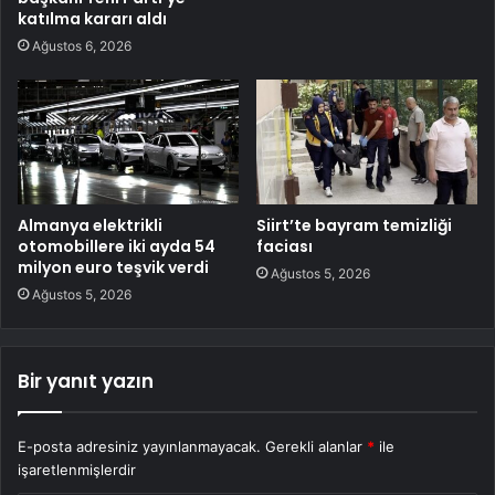
katılma kararı aldı
Ağustos 6, 2026
Almanya elektrikli
Siirt’te bayram temizliği
otomobillere iki ayda 54
faciası
milyon euro teşvik verdi
Ağustos 5, 2026
Ağustos 5, 2026
Bir yanıt yazın
E-posta adresiniz yayınlanmayacak.
Gerekli alanlar
*
ile
işaretlenmişlerdir