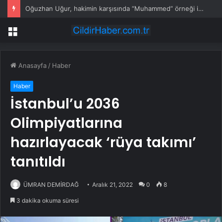
Grand Kartal Otel yangını davasında istinaf kararı onadı
Menü
Anasayfa
/
Haber
Haber
İstanbul’u 2036
Olimpiyatlarına
hazırlayacak ‘rüya takımı’
tanıtıldı
ÜMRAN DEMİRDAĞ
Aralık 21, 2022
0
8
3 dakika okuma süresi