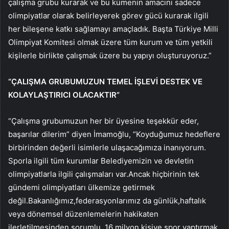
çalışma grubu kurarak ve bu kümenin amacını sadece
olimpiyatlar olarak belirleyerek görev gücü kurarak ilgili
her bileşene katkı sağlamayı amaçladık. Başta Türkiye Milli
Olimpiyat Komitesi olmak üzere tüm kurum ve tüm yetkili
kişilerle birlikte çalışmak üzere bu yapıyı oluşturuyoruz.”
“ÇALIŞMA GRUBUMUZUN TEMEL İŞLEVİ DESTEK VE
KOLAYLAŞTIRICI OLACAKTIR”
“Çalışma grubumuzun her bir üyesine teşekkür eder,
başarılar dilerim” diyen İmamoğlu, “Koyduğumuz hedeflere
birbirinden değerli isimlerle ulaşacağımıza inanıyorum.
Sporla ilgili tüm kurumlar Belediyemizin ve devletin
olimpiyatlarla ilgili çalışmaları var.Ancak hiçbirinin tek
gündemi olimpiyatları ülkemize getirmek
değil.Bakanlığımız,federasyonlarımız da günlük,haftalık
veya dönemsel düzenlemelerin hakikaten
ilerletilmesinden sorumlu. 16 milyon kişiye spor yaptırmak