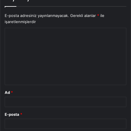
E-posta adresiniz yayınlanmayacak.
Gerekli alanlar
*
ile
işaretlenmişlerdir
Y
o
r
u
m
*
Ad
*
E-posta
*