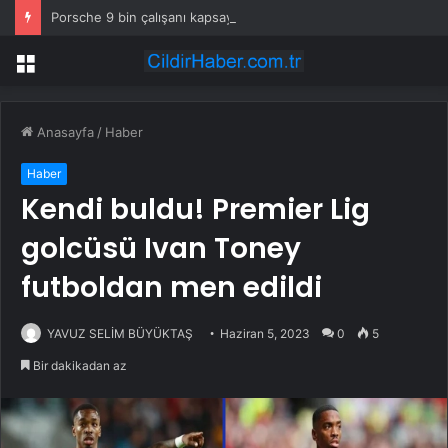
Porsche 9 bin çalışanı kapsayan küçülme planını onayladı
Menü
Anasayfa
/
Haber
Haber
Kendi buldu! Premier Lig
golcüsü Ivan Toney
futboldan men edildi
YAVUZ SELİM BÜYÜKTAŞ
Haziran 5, 2023
0
5
Bir dakikadan az