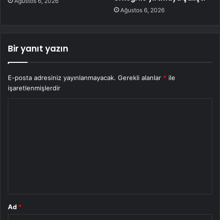
Ağustos 6, 2026
Ağustos 6, 2026
Bir yanıt yazın
E-posta adresiniz yayınlanmayacak.
Gerekli alanlar
*
ile
işaretlenmişlerdir
Y
o
r
u
m
*
Ad
*