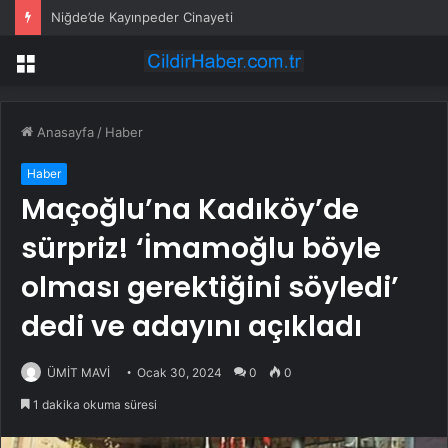
Niğde’de Kayınpeder Cinayeti
Menü
Anasayfa
/
Haber
Haber
Maçoğlu’na Kadıköy’de
sürpriz! ‘İmamoğlu böyle
olması gerektiğini söyledi’
dedi ve adayını açıkladı
ÜMİT MAVİ
Ocak 30, 2024
0
0
1 dakika okuma süresi