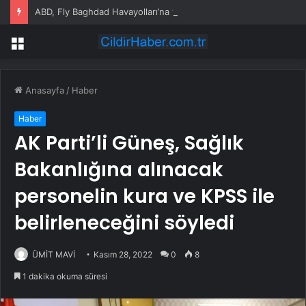
ABD, Fly Baghdad Havayolları’na yönelik yaptırımları kaldırdı
Menü
Anasayfa
/
Haber
Haber
AK Parti’li Güneş, Sağlık
Bakanlığına alınacak
personelin kura ve KPSS ile
belirleneceğini söyledi
ÜMİT MAVİ
Kasım 28, 2022
0
8
1 dakika okuma süresi