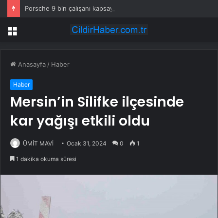
Porsche 9 bin çalışanı kapsayan küçülme planını onayladı
Menü
Anasayfa
/
Haber
Haber
Mersin’in Silifke ilçesinde
kar yağışı etkili oldu
ÜMİT MAVİ
Ocak 31, 2024
0
1
1 dakika okuma süresi