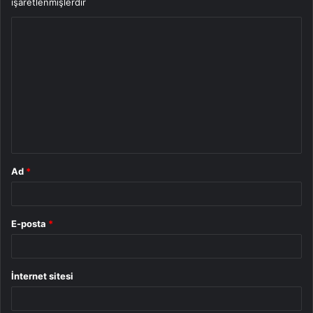
işaretlenmişlerdir
Y
o
r
u
m
*
Ad
*
E-posta
*
İnternet sitesi